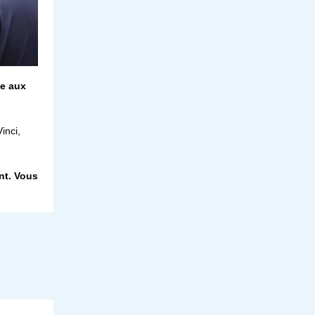
ée aux
inci,
nt. Vous