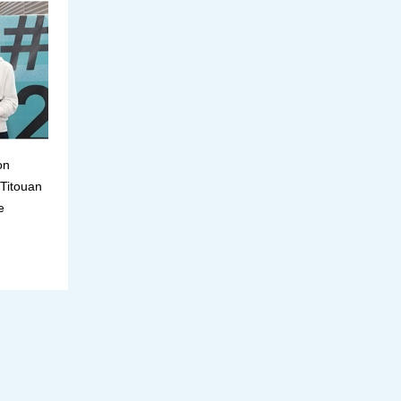
on
Titouan
e