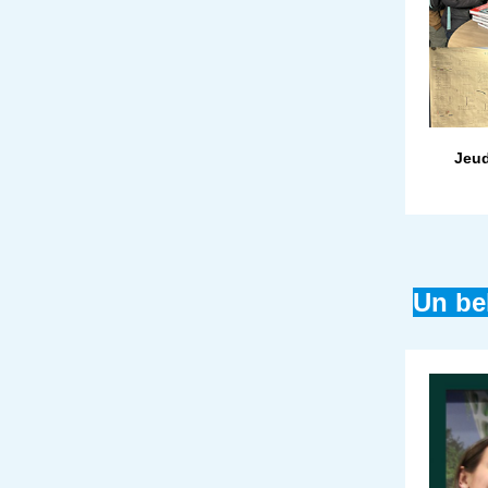
Jeud
Un be