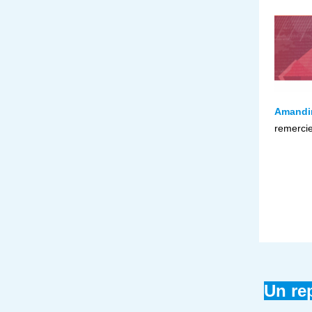
Amandi
remercie
Un re