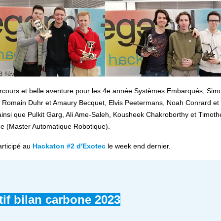
rcours et belle aventure pour les 4e année Systèmes Embarqués,
Sim
, Romain Duhr et Amaury Becquet, Elvis Peetermans, Noah Conrard et 
insi que Pulkit Garg, Ali Ame-Saleh, Kousheek Chakroborthy et Timoth
ge (Master Automatique Robotique).
articipé au
Hackaton #2 d'Exotec
le week end dernier.
tif bilan carbone 2023