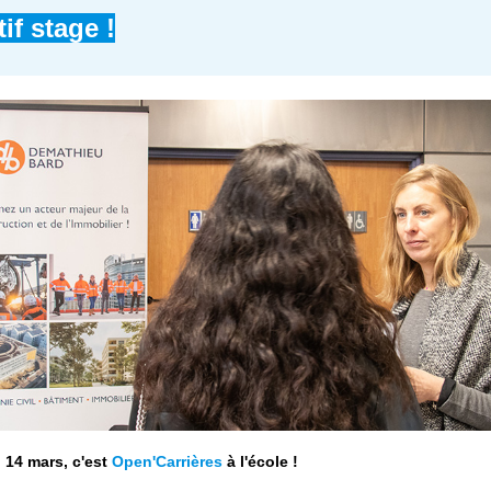
if stage !
i 14 mars, c'est
Open'Carrières
à l'école !