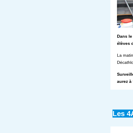
Dans le
élèves 
La matin
Décathlo
Surveil
aurez à
Les 4