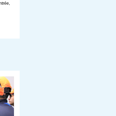
ntrée,