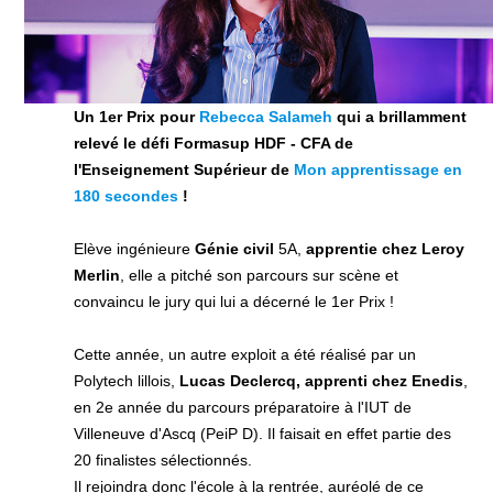
Un 1er Prix pour
Rebecca Salameh
qui a brillamment
relevé le défi Formasup HDF - CFA de
l'Enseignement Supérieur de
Mon apprentissage en
180 secondes
!
Elève ingénieure
Génie civil
5A,
apprentie chez Leroy
Merlin
, elle a pitché son parcours sur scène et
convaincu le jury qui lui a décerné le 1er Prix !
Cette année, un autre exploit a été réalisé par un
Polytech lillois,
Lucas Declercq, apprenti chez Enedis
,
en 2e année du parcours préparatoire à l'IUT de
Villeneuve d'Ascq (PeiP D). Il faisait en effet partie des
20 finalistes sélectionnés.
Il rejoindra donc l'école à la rentrée, auréolé de ce